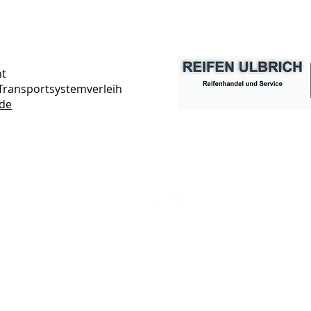
nt
Transportsystemverleih
de
Kontakt
rreichbarkeit
mueller.puetz@t-online.de
el.: 02208 73733
ax: 02208 73734