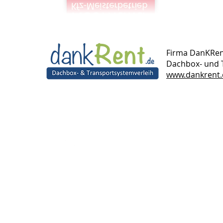
Firma DanKRe
Dachbox- und 
www.dankrent.
Werkstatt
E
Grandkaule 13
T
53859 Niederkassel
F